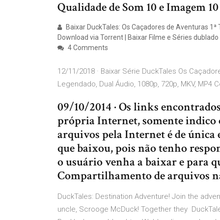
Qualidade de Som 10 e Imagem 10 
Baixar DuckTales: Os Caçadores de Aventuras 1ª
Download via Torrent | Baixar Filme e Séries dublad
4 Comments
12/11/2018 · Baixar Série DuckTales Os Caçador
Legendado, Dual Áudio, 1080p, 720p, MKV, MP4
09/10/2014 · Os links encontrados
própria Internet, somente indico
arquivos pela Internet é de única
que baixou, pois não tenho respo
o usuário venha a baixar e para que
Compartilhamento de arquivos n
DuckTales: Destination Adventure! Join the advent
uncle, Scrooge McDuck! Together they DuckTales