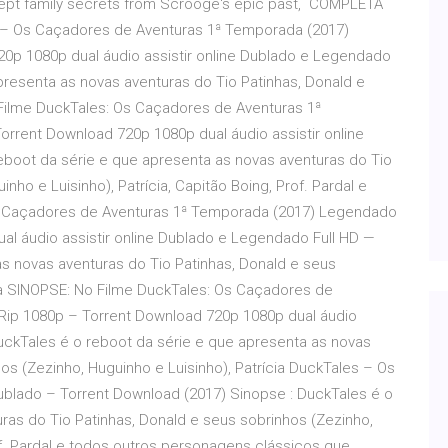
kept family secrets from Scrooge's epic past, COMPLETA
– Os Caçadores de Aventuras 1ª Temporada (2017)
p 1080p dual áudio assistir online Dublado e Legendado
presenta as novas aventuras do Tio Patinhas, Donald e
Filme DuckTales: Os Caçadores de Aventuras 1ª
rent Download 720p 1080p dual áudio assistir online
boot da série e que apresenta as novas aventuras do Tio
nho e Luisinho), Patrícia, Capitão Boing, Prof. Pardal e
s Caçadores de Aventuras 1ª Temporada (2017) Legendado
l áudio assistir online Dublado e Legendado Full HD —
s novas aventuras do Tio Patinhas, Donald e seus
cia SINOPSE: No Filme DuckTales: Os Caçadores de
ip 1080p – Torrent Download 720p 1080p dual áudio
uckTales é o reboot da série e que apresenta as novas
os (Zezinho, Huguinho e Luisinho), Patrícia DuckTales – Os
lado – Torrent Download (2017) Sinopse : DuckTales é o
ras do Tio Patinhas, Donald e seus sobrinhos (Zezinho,
rof. Pardal e todos outros personagens clássicos que