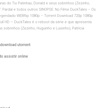
ras do Tio Patinhas, Donald e seus sobrinhos (Zezinho,
rof. Pardal e todos outros SINOPSE: No Filme DuckTales – Os
Legendado WEBRip 1080p – Torrent Download 720p 1080p
Full HD — DuckTales é o reboot da série e que apresenta
s sobrinhos (Zezinho, Huguinho e Luisinho), Patrícia
 download utorrent
o assistir online