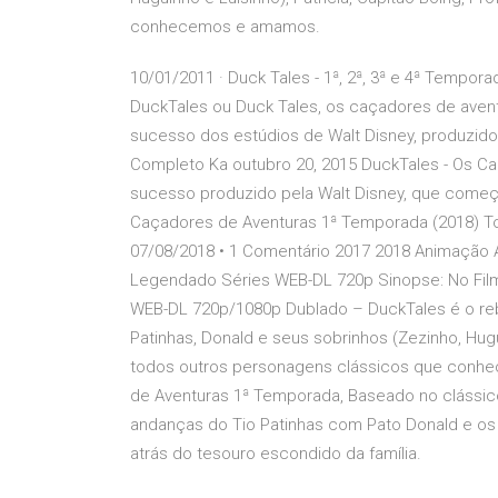
conhecemos e amamos.
10/01/2011 · Duck Tales - 1ª, 2ª, 3ª e 4ª Tempo
DuckTales ou Duck Tales, os caçadores de aventu
sucesso dos estúdios de Walt Disney, produzido
Completo Ka outubro 20, 2015 DuckTales - Os C
sucesso produzido pela Walt Disney, que começ
Caçadores de Aventuras 1ª Temporada (2018) To
07/08/2018 • 1 Comentário 2017 2018 Animação
Legendado Séries WEB-DL 720p Sinopse: No Fil
WEB-DL 720p/1080p Dublado – DuckTales é o reb
Patinhas, Donald e seus sobrinhos (Zezinho, Hugui
todos outros personagens clássicos que conh
de Aventuras 1ª Temporada, Baseado no clássic
andanças do Tio Patinhas com Pato Donald e os t
atrás do tesouro escondido da família.