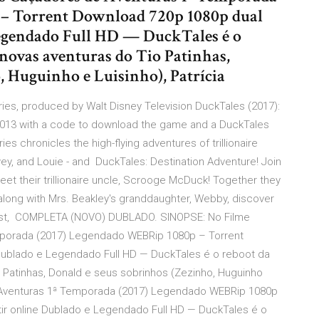
– Torrent Download 720p 1080p dual
Legendado Full HD — DuckTales é o
s novas aventuras do Tio Patinhas,
, Huguinho e Luisinho), Patrícia
ies, produced by Walt Disney Television DuckTales (2017):
013 with a code to download the game and a DuckTales
s chronicles the high-flying adventures of trillionaire
, and Louie - and DuckTales: Destination Adventure! Join
et their trillionaire uncle, Scrooge McDuck! Together they
along with Mrs. Beakley's granddaughter, Webby, discover
past, COMPLETA (NOVO) DUBLADO. SINOPSE: No Filme
porada (2017) Legendado WEBRip 1080p – Torrent
 Dublado e Legendado Full HD — DuckTales é o reboot da
 Patinhas, Donald e seus sobrinhos (Zezinho, Huguinho
Aventuras 1ª Temporada (2017) Legendado WEBRip 1080p
tir online Dublado e Legendado Full HD — DuckTales é o