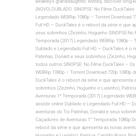
Beakley's granddaughter, Webby, discover long-
(NOVO) DUBLADO. SINOPSE: No Filme DuckTales 
Legendado WEBRip 1080p – Torrent Download 720
Full HD — DuckTales é o reboot da série e que a
seus sobrinhos (Zezinho, Huguinho SINOPSE:No 
Temporada (2017) Legendado WEBRip 1080p – Tor
Dublado e Legendado Full HD — DuckTales é o re
Patinhas, Donald e seus sobrinhos (Zezinho, Hugui
todos outros SINOPSE: No Filme DuckTales – O
WEBRip 1080p – Torrent Download 720p 1080p dua
DuckTales é o reboot da série e que apresenta a
sobrinhos (Zezinho, Huguinho e Luisinho), Patrí
Aventuras 1ª Temporada (2017) Legendado WEBR
assistir online Dublado e Legendado Full HD — D
aventuras do Tio Patinhas, Donald e seus sobrinh
Caçadores de Aventuras 1° Temporada 1080p Dub
reboot da série e que apresenta as novas aventu
Huguinho e Luisinho), Patrícia, Capitão Boing, P