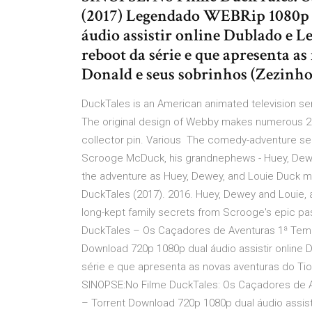
(2017) Legendado WEBRip 1080p 
áudio assistir online Dublado e 
reboot da série e que apresenta a
Donald e seus sobrinhos (Zezinho
DuckTales is an American animated television ser
The original design of Webby makes numerous 2
collector pin. Various The comedy-adventure serie
Scrooge McDuck, his grandnephews - Huey, Dewey
the adventure as Huey, Dewey, and Louie Duck me
DuckTales (2017). 2016. Huey, Dewey and Louie, 
long-kept family secrets from Scrooge's epic 
DuckTales – Os Caçadores de Aventuras 1ª Tem
Download 720p 1080p dual áudio assistir online
série e que apresenta as novas aventuras do Tio
SINOPSE:No Filme DuckTales: Os Caçadores de 
– Torrent Download 720p 1080p dual áudio assis