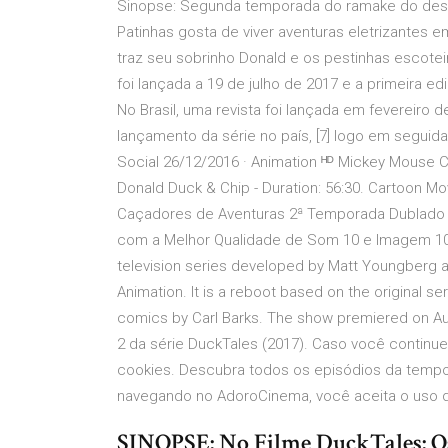
Sinopse: Segunda temporada do ramake do dese
Patinhas gosta de viver aventuras eletrizantes
traz seu sobrinho Donald e os pestinhas escotei
foi lançada a 19 de julho de 2017 e a primeira 
No Brasil, uma revista foi lançada em fevereiro
lançamento da série no país, [7] logo em seguida
Social 26/12/2016 · Animation ᴴᴰ Mickey Mouse C
Donald Duck & Chip - Duration: 56:30. Cartoon Mo
Caçadores de Aventuras 2ª Temporada Dublado D
com a Melhor Qualidade de Som 10 e Imagem 10 |
television series developed by Matt Youngberg 
Animation. It is a reboot based on the original s
comics by Carl Barks. The show premiered on A
2 da série DuckTales (2017). Caso você contin
cookies. Descubra todos os episódios da tempo
navegando no AdoroCinema, você aceita o uso 
SINOPSE: No Filme DuckTales: O