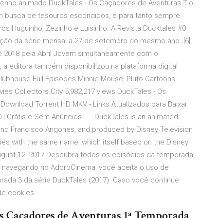
nho animado DuckTales - Os Caçadores de Aventuras.Tio
 em busca de tesouros escondidos, e para tanto sempre
ros Huguinho, Zezinho e Luisinho. A Revista Ducktales #0
edição da série mensal a 27 de setembro do mesmo ano. [6]
 de 2018 pela Abril Jovem simultaneamente com o
, a editora também disponibilizou na plataforma digital
lubhouse Full Episodes Minnie Mouse, Pluto Cartoons,
vies Collectors City 5,982,217 views DuckTales - Os
ownload Torrent HD MKV - Links Atualizados para Baixar
 Grátis e Sem Anúncios - … DuckTales is an animated
and Francisco Angones, and produced by Disney Television
eries with the same name, which itself based on the Disney
ugust 12, 2017 Descubra todos os episódios da temporada
ue navegando no AdoroCinema, você aceita o uso de
rada 3 da série DuckTales (2017). Caso você continue
de cookies.
s Caçadores de Aventuras 1ª Temporada