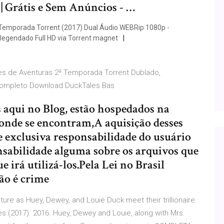
| Grátis e Sem Anúncios - …
 Temporada Torrent (2017) Dual Áudio WEBRip 1080p -
o legendado Full HD via Torrent magnet
es de Aventuras 2ª Temporada Torrent Dublado,
 Completo Download DuckTales Bas
 aqui no Blog, estão hospedados na
 onde se encontram,A aquisição desses
 e exclusiva responsabilidade do usuário
nsabilidade alguma sobre os arquivos que
 irá utilizá-los.Pela Lei no Brasil
ão é crime
ure as Huey, Dewey, and Louie Duck meet their trillionaire
 (2017). 2016. Huey, Dewey and Louie, along with Mrs.