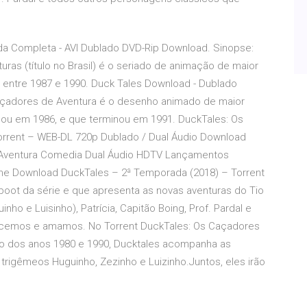
rada Completa - AVI Dublado DVD-Rip Download. Sinopse:
ras (título no Brasil) é o seriado de animação de maior
 entre 1987 e 1990. Duck Tales Download - Dublado
açadores de Aventura é o desenho animado de maior
ou em 1986, e que terminou em 1991. DuckTales: Os
rrent – WEB-DL 720p Dublado / Dual Áudio Download
 Aventura Comedia Dual Áudio HDTV Lançamentos
me Download DuckTales – 2ª Temporada (2018) – Torrent
oot da série e que apresenta as novas aventuras do Tio
nho e Luisinho), Patrícia, Capitão Boing, Prof. Pardal e
ecemos e amamos. No Torrent DuckTales: Os Caçadores
o dos anos 1980 e 1990, Ducktales acompanha as
rigêmeos Huguinho, Zezinho e Luizinho.Juntos, eles irão