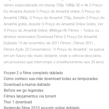
séries especializado em bluray 720p 1080p 3D e 4k O Preço
Do Amanha Assistir O Preço do Amanhã online, O Preço do
Amanhã 1080p, O Preço do Amanhã 720p, Assistir O Preço do
Amanhã grátis, Assistir O Preço do Amanhã Online Grátis, Ver
O Preço do Amanhã Online, ©Mega HD Filmes – Todos os
direitos reservados Download Filme O Preço Do Amanhã
Dublado 15 de novembro de 2011 Filmes , Filmes 2011 ,
Filmes Ação 25 Comentários ‘ O Preço do Amanhã ’ se passa
em um futuro não muito distante, onde a ciência descobriu
um processo que interrompe o envelhecimento aos 25 anos.
Frozen 2 o filme completo dublado
Como conheci sua mãe download todas as temporadas
Download a mumia dublado
Before we go legendas
Filmes lançamentos via torrent
Thor 1 download
Redenção filme 2013 assistir online dublado