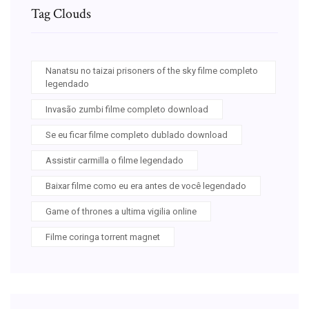
Tag Clouds
Nanatsu no taizai prisoners of the sky filme completo
legendado
Invasão zumbi filme completo download
Se eu ficar filme completo dublado download
Assistir carmilla o filme legendado
Baixar filme como eu era antes de você legendado
Game of thrones a ultima vigilia online
Filme coringa torrent magnet