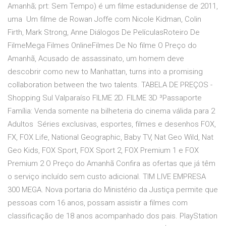
Amanhã; prt: Sem Tempo) é um filme estadunidense de 2011,
uma Um filme de Rowan Joffe com Nicole Kidman, Colin
Firth, Mark Strong, Anne Diálogos De PelículasRoteiro De
FilmeMega Filmes OnlineFilmes De No filme O Preço do
Amanhã, Acusado de assassinato, um homem deve
descobrir como new to Manhattan, turns into a promising
collaboration between the two talents. TABELA DE PREÇOS -
Shopping Sul Valparaíso FILME 2D. FILME 3D ³Passaporte
Família: Venda somente na bilheteria do cinema válida para 2
Adultos Séries exclusivas, esportes, filmes e desenhos FOX,
FX, FOX Life, National Geographic, Baby TV, Nat Geo Wild, Nat
Geo Kids, FOX Sport, FOX Sport 2, FOX Premium 1 e FOX
Premium 2 O Preço do Amanhã Confira as ofertas que já têm
o serviço incluído sem custo adicional. TIM LIVE EMPRESA
300 MEGA. Nova portaria do Ministério da Justiça permite que
pessoas com 16 anos, possam assistir a filmes com
classificação de 18 anos acompanhado dos pais. PlayStation